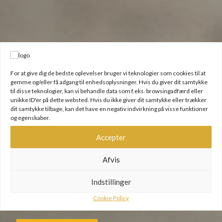
For at give dig de bedste oplevelser bruger vi teknologier som cookies til at
100 % ubeskåret
gemme og/eller få adgang til enhedsoplysninger. Hvis du giver dit samtykke
til disse teknologier, kan vi behandle data som f.eks. browsingadfærd eller
unikke ID'er på dette websted. Hvis du ikke giver dit samtykke eller trækker
nødhjælp
!
dit samtykke tilbage, kan det have en negativ indvirkning på visse funktioner
og egenskaber.
Hjælp børn der
Accepter
Afvis
mangler alt
Indstillinger
Cookie Policy