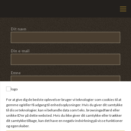
Dit navn
Din e-mail
Emne
Din besked (valgfri)
For at give dig de bedste oplevelser bruger vi teknologier som cookies til at
gemme og/eller få adgang til enhedsoplysninger. Hvis du giver dit samtykke
til disse teknologier, kan vi behandle data som f.eks. browsingadfærd eller
unikke ID'er på dette websted. Hvis du ikke giver dit samtykke eller trækker
dit samtykke tilbage, kan det have en negativ indvirkning på visse funktioner
og egenskaber.